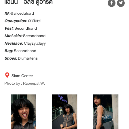
แอนนี่ - อลิซ ดูอาร์ด
IG:
@aliceduhard
Occupation:
นักศึกษา
Vest:
Secondhand
Mini skirt:
Secondhand
Necklace:
Clayzy.clayy
Bag:
Secondhand
Shoes:
Dr.martens
Siam Center
Photo by : Rapeepat W.