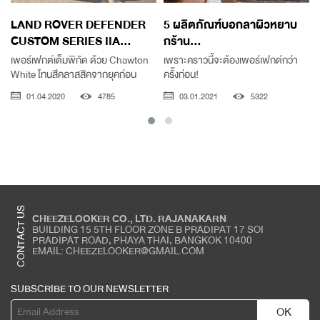
LAND ROVER DEFENDER
5 ผลิตภัณฑ์บอกลาผิวหยาบ
CUSTOM SERIES IIA...
กร้าน...
เพอร์เฟกต์เต็มพิกัด ด้วย Chawton
เพราะคราวนี้จะต้องเพอร์เฟกต์กว่า
White โทนสีคลาสสิคจากยุคก่อน
ครั้งก่อน!
01.04.2020
4785
03.01.2021
5322
CONTACT US
CHEEZELOOKER CO., LTD. RAJANAKARN
BUILDING 15 5TH FLOOR ZONE B PRADIPAT 17 SOI
PRADIPAT ROAD, PHAYA THAI, BANGKOK 10400
EMAIL: CHEEZELOOKER@GMAIL.COM
SUBSCRIBE TO OUR NEWSLETTER
OK