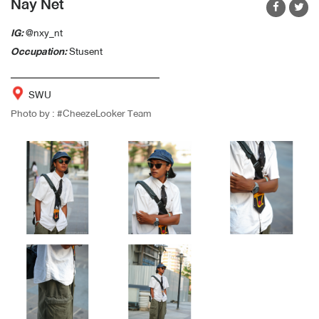
Nay Net
IG:
@nxy_nt
Occupation:
Stusent
SWU
Photo by : #CheezeLooker Team