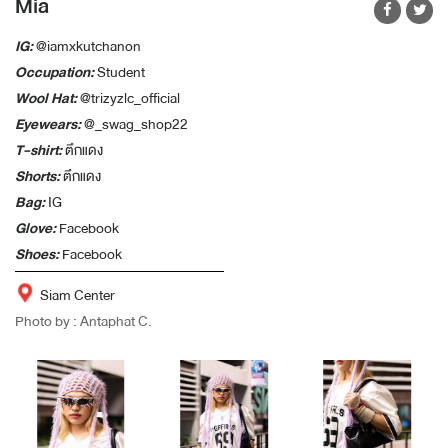
Mia
IG:
@iamxkutchanon
Occupation:
Student
Wool Hat:
@trizyzlc_official
Eyewears:
@_swag_shop22
T-shirt:
ตึกแดง
Shorts:
ตึกแดง
Bag:
IG
Glove:
Facebook
Shoes:
Facebook
Siam Center
Photo by : Antaphat C.