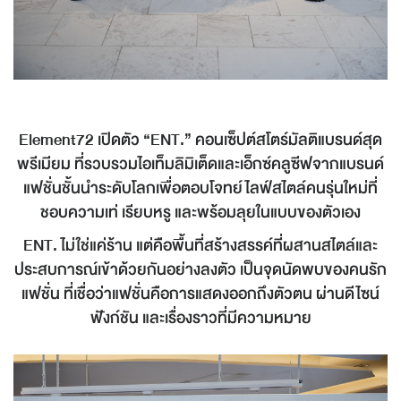
Element72 เปิดตัว “ENT.” คอนเซ็ปต์สโตร์มัลติแบรนด์สุด
พรีเมียม ที่รวบรวมไอเท็มลิมิเต็ดและเอ็กซ์คลูซีฟจากแบรนด์
แฟชั่นชั้นนำระดับโลกเพื่อตอบโจทย์ไลฟ์สไตล์คนรุ่นใหม่ที่
ชอบความเท่ เรียบหรู และพร้อมลุยในแบบของตัวเอง
ENT. ไม่ใช่แค่ร้าน แต่คือพื้นที่สร้างสรรค์ที่ผสานสไตล์และ
ประสบการณ์เข้าด้วยกันอย่างลงตัว เป็นจุดนัดพบของคนรัก
แฟชั่น ที่เชื่อว่าแฟชั่นคือการแสดงออกถึงตัวตน ผ่านดีไซน์
ฟังก์ชัน และเรื่องราวที่มีความหมาย