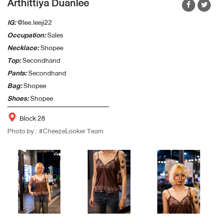
Arthittiya Duanlee
IG:
@lee.leeji22
Occupation:
Sales
Necklace:
Shopee
Top:
Secondhand
Pants:
Secondhand
Bag:
Shopee
Shoes:
Shopee
Block 28
Photo by : #CheezeLooker Team