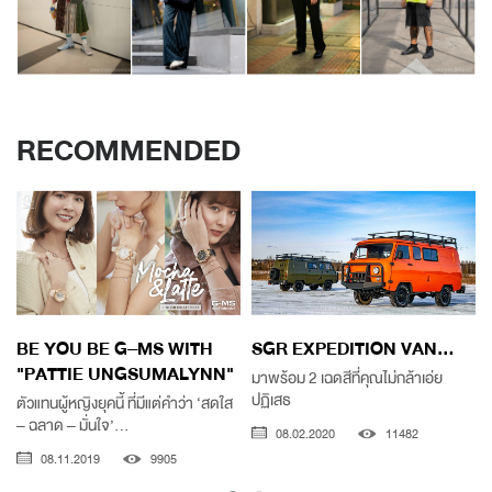
RECOMMENDED
BE YOU BE G–MS WITH
SGR EXPEDITION VAN...
"PATTIE UNGSUMALYNN"
มาพร้อม 2 เฉดสีที่คุณไม่กล้าเอ่ย
ปฏิเสธ
ตัวแทนผู้หญิงยุคนี้ ที่มีแต่คำว่า ‘สดใส
– ฉลาด – มั่นใจ’...
08.02.2020
11482
08.11.2019
9905