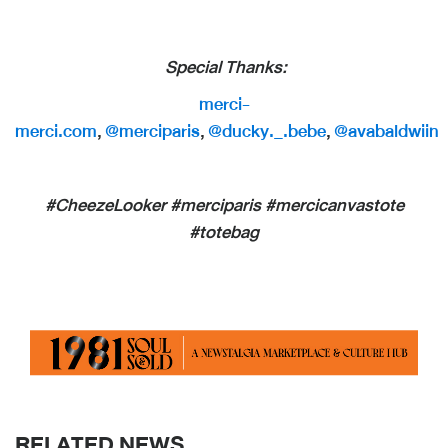
Special Thanks:
merci-
merci.com
,
@merciparis
,
@ducky._.bebe
,
@avabaldwiin
#CheezeLooker #merciparis #mercicanvastote
#totebag
RELATED NEWS