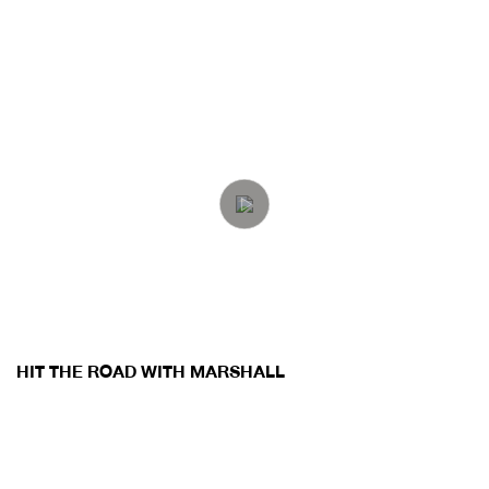
HIT THE ROAD WITH MARSHALL