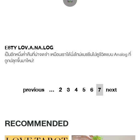
E8TY LOV.A.NA.LOG
เป็นอีกหนึ่งค่ำคืนที่น่าจดจำ เหมือนเราได้นั่งไทม์แมชชีนไปดูชีวิตแบบ Analog ที่
ถูกปลุกขึ้นมาใหม่!
previous
...
2
3
4
5
6
7
next
RECOMMENDED