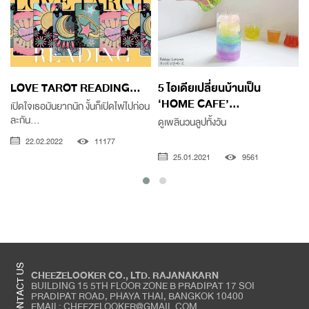
LOVE TAROT READING...
5 ไอเดียเปลี่ยนบ้านเป็น
‘HOME CAFE’...
เปิดใจเธอมันยากนัก งั้นก็เปิดไพ่ไปก่อน
ละกัน…
ดูเพลินวนลูปทั้งวัน
เ
22.02.2022
11177
25.01.2021
9561
CONTACT US
CHEEZELOOKER CO., LTD. RAJANAKARN
BUILDING 15 5TH FLOOR ZONE B PRADIPAT 17 SOI
PRADIPAT ROAD, PHAYA THAI, BANGKOK 10400
EMAIL: CHEEZELOOKER@GMAIL.COM