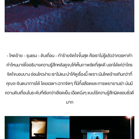
- โหดร้าย - รุนแรง - ดิบเถื่อน - ทำร้ายจิตใจขั้นสุด คือเราไม่รู้แล้วว่าควรหาคำ
คำไหนมาเพื่ออธิบายความรู้สึกหลังดูจบให้เห็นภาพชัดที่สุดดี บอกได้แค่ว่าใคร
จิตใจบอบบาง อ่อนไหวง่าย เราไม่แนะนำให้ดูเรื่องนี้ เพราะมันโหดร้ายเกินกว่าที่
คุณจะจินตนาการได้ โดยเฉพาะฉากจิตๆ ที่มีทั้งเลือดและการพยายามฆ่า มันมี
ความดิบเถื่อนในระดับที่เรียกว่าเลือดเย็น เฉือดนิ่งๆ แบบไร้ความรู้สึกผิดชอบชั่วดี
มาก