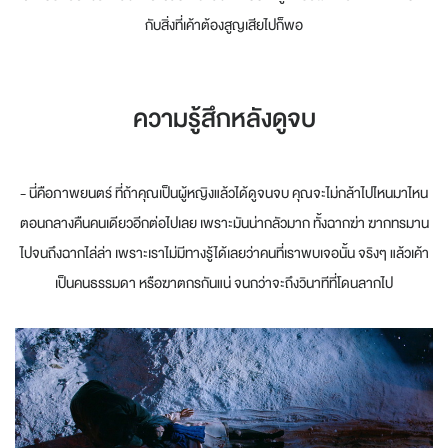
กับสิ่งที่เค้าต้องสูญเสียไปก็พอ
ความรู้สึกหลังดูจบ
- นี่คือภาพยนตร์ ที่ถ้าคุณเป็นผู้หญิงแล้วได้ดูจนจบ คุณจะไม่กล้าไปไหนมาไหน
ตอนกลางคืนคนเดียวอีกต่อไปเลย เพราะมันน่ากลัวมาก ทั้งฉากฆ่า ฆากทรมาน
ไปจนถึงฉากไล่ล่า เพราะเราไม่มีทางรู้ได้เลยว่าคนที่เราพบเจอนั้น จริงๆ แล้วเค้า
เป็นคนธรรมดา หรือฆาตกรกันแน่ จนกว่าจะถึงวินาทีที่โดนลากไป