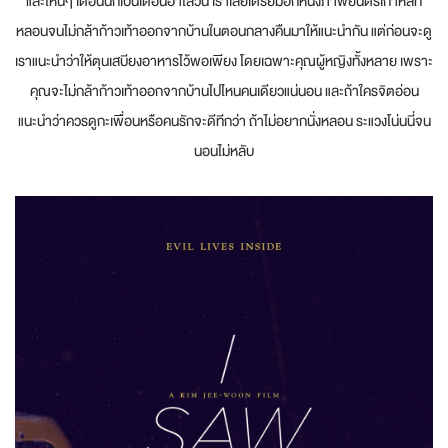
และไหนๆ เดือนนี้ก็เป็นเดือนฮาโลวีน เราเลยเตรียมอีกหนึ่งภาพยนตร์เกาหลีที่
หลอนจนไม่กล้าก้าวเท้าออกจากบ้านในตอนกลางคืนมาให้แนะนำกัน แต่ก่อนจะดู
เราแนะนำว่าให้ตุนเสบียงอาหารไว้พอเพียง โดยเฉพาะคุณผู้หญิงทั้งหลาย เพราะ
คุณจะไม่กล้าก้าวเท้าออกจากบ้านไปไหนคนเดียวแน่นอน และถ้าใครจิตอ่อน
แนะนำว่าควรดูกะเพื่อนหรือคนรักจะดีทีกว่า ถ้าไม่อยากนั่งหลอน ระแวงโน่นนี่จน
นอนไม่หลับ