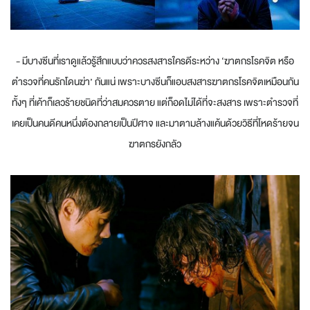
- มีบางซีนที่เราดูแล้วรู้สึกแบบว่าควรสงสารใครดีระหว่าง ‘ฆาตกรโรคจิต หรือ
ตำรวจที่คนรักโดนฆ่า’ กันแน่ เพราะบางซีนก็แอบสงสารฆาตกรโรคจิตเหมือนกัน
ทั้งๆ ที่เค้าก็เลวร้ายชนิดที่ว่าสมควรตาย แต่ก็อดไม่ได้ที่จะสงสาร เพราะตำรวจที่
เคยเป็นคนดีคนหนึ่งต้องกลายเป็นปีศาจ และมาตามล้างแค้นด้วยวิธีที่โหดร้ายจน
ฆาตกรยังกลัว