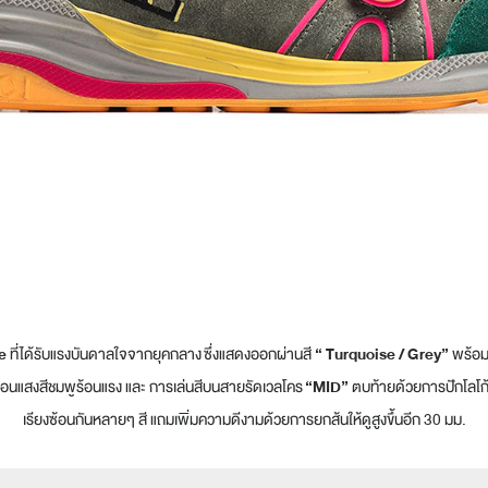
ce
ที่
ได้รับแรงบันดาลใจจาก
ยุคกลาง
ซึ่งแสดงออกผ่านสี
“ Turquoise / Grey”
พร้อม
ะท้อนแสงสีชมพูร้อนแรง และ การเล่นสีบนสายรัดเวลโคร
“MID”
ตบท้ายด้วยการปักโลโก
เรียงซ้อนกันหลายๆ สี แถมเพิ่มความดีงามด้วยการยกส้นให้ดูสูงขึ้นอีก
30
มม
.