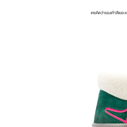
เคยคิดว่ารองเท้าสีเยอะแย