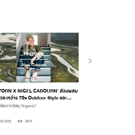
TORN X NIGEL CABOURN' ส่วนผสม
“KIKO MILANO PO
ตัวระหว่าง 70s Outdoor Style และ...
คอลเลคชั่นแสนหวาน..
นผลิตจากวัสดุ Organic!
สะบัดเมคอัพพร้อมออกเดทไ
03.2020
2975
14.02.2023
1908