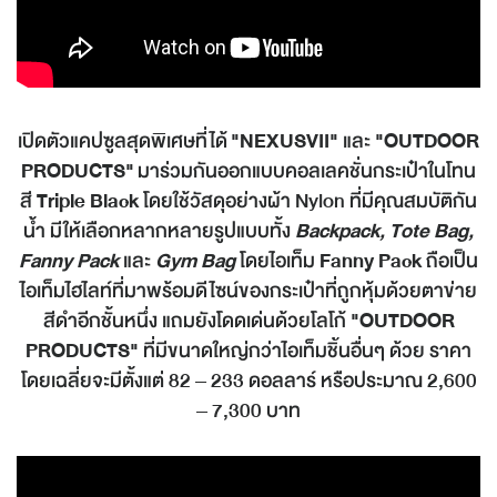
เปิดตัวแคปซูลสุดพิเศษที่ได้
"NEXUSVII"
และ
"OUTDOOR
PRODUCTS"
มาร่วมกันออกแบบคอลเลคชั่นกระเป๋าในโทน
สี
Triple Black
โดยใช้วัสดุอย่างผ้า Nylon ที่มีคุณสมบัติกัน
น้ำ มีให้เลือกหลากหลายรูปแบบทั้ง
Backpack, Tote Bag,
Fanny Pack
และ
Gym Bag
โดยไอเท็ม
Fanny Pack
ถือเป็น
ไอเท็มไฮไลท์ที่มาพร้อมดีไซน์ของกระเป๋าที่ถูกหุ้มด้วยตาข่าย
สีดำอีกชั้นหนึ่ง แถมยังโดดเด่นด้วยโลโก้
"OUTDOOR
PRODUCTS"
ที่มีขนาดใหญ่กว่าไอเท็มชิ้นอื่นๆ ด้วย ราคา
โดยเฉลี่ยจะมีตั้งแต่ 82 – 233 ดอลลาร์ หรือประมาณ 2,600
– 7,300 บาท