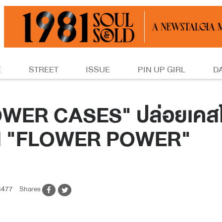
E
STREET
ISSUE
PIN UP GIRL
D
LOWER CASES" ปล่อยเคส
ON "FLOWER POWER"
477
Shares