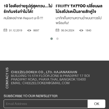
10 ไอเดียถ่ายรูปคู่สุดกวน...ไม่
FRUITY TATTOO เปลี่ยนผล
รักกันจริงทำไม่ได้!
ไม้รสโปรดเป็นลายสักคู่ใจ
จ
คนโสดอย่ากด Report นะจ๊ะ!!!
มากักเก็บความหวานฉ่ำแบบถาวรไป
พร้อมกัน!
31.12.2019
8697
06.04.2024
1840
CONTACT US
CHEEZELOOKER CO., LTD. RAJANAKARN
BUILDING 15 5TH FLOOR ZONE B PRADIPAT 17 SOI
PRADIPAT ROAD, PHAYA THAI, BANGKOK 10400
EMAIL: CHEEZELOOKER@GMAIL.COM
SUBSCRIBE TO OUR NEWSLETTER
OK