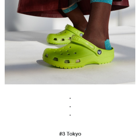
.
.
.
#3 Tokyo