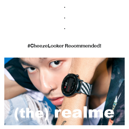
.
.
.
#CheezeLooker Recommended!