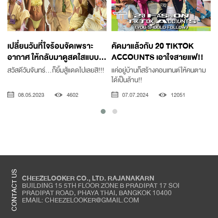
เปลี่ยนวันที่ใจร้อนจัดเพราะ
คัดมาแล้วกับ 20 TIKTOK
อากาศ ให้กลับมาดูสดใสแบบ...
ACCOUNTS เอาใจสายแฟ!!
ห
สวัสดีวันจันทร์...ก็ยิ้มสู้แดดไปเลยสิ!!!
แค่อยู่บ้านก็สร้างคอนเทนต์ให้คนตาม
ได้เป็นล้าน!!
08.05.2023
4602
07.07.2024
12051
CONTACT US
CHEEZELOOKER CO., LTD. RAJANAKARN
BUILDING 15 5TH FLOOR ZONE B PRADIPAT 17 SOI
PRADIPAT ROAD, PHAYA THAI, BANGKOK 10400
EMAIL: CHEEZELOOKER@GMAIL.COM