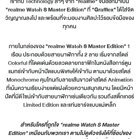
เข้ากับ Technology ล้ำๆ จาก
"realme"
จนออกมาเป็น
"realme Watch S Master Edition"
ที่
"Grafflex"
ได้ใส่จิต
วิญญาณลงไป และพร้อมที่จะมอบงานศิลปะไว้รอบข้อมือของ
ทุกคน
ภายในกล่องของ
"
realme Watch S Master Edition"
1
เรือน ประกอบด้วยสายนาฬิกาทั้ง 2 ลาย เริ่มจากสไตล์
Colorful ที่โดดเด่นด้วยลวดลายกราฟิกในหนังสือการ์ตูน
แมทช์เข้ากับหน้าปัดแบบพิเศษให้เข้ากัน ตามมาด้วยสไตล์
Monochrome คุมโทนกับลายเส้นขาวดำสไตล์ Animation
ที่เน้นความเรียบง่ายแต่แฝงด้วยความสนุกสนาน โดยมีหน้า
ปัดที่มีดีไซน์เข้ากับสายนาฬิกาเช่นเดียวกัน รวมถึงสติ๊กเกอร์
Limited Edition และแท่นชาร์จแบบแม่เหล็ก
สำหรับใครที่ถูกใจ "
realme Watch S Master
Edition"
เหมือนกับพวกเรา ตามไปดูตัวจริงได้ที่ช้อปของ