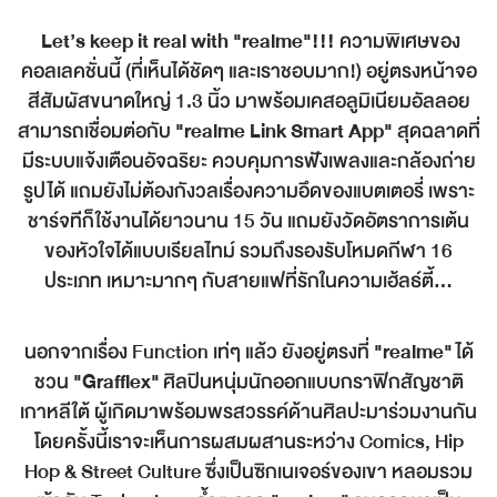
Let’s keep it real with "realme"!!!
ความพิเศษของ
คอลเลคชั่นนี้ (ที่เห็นได้ชัดๆ และเราชอบมาก!) อยู่ตรงหน้าจอ
สีสัมผัสขนาดใหญ่ 1.3 นิ้ว มาพร้อมเคสอลูมิเนียมอัลลอย
สามารถเชื่อมต่อกับ
"realme Link Smart App"
สุดฉลาดที่
มีระบบแจ้งเตือนอัจฉริยะ ควบคุมการฟังเพลงและกล้องถ่าย
รูปได้ แถมยังไม่ต้องกังวลเรื่องความอึดของแบตเตอรี่ เพราะ
ชาร์จทีก็ใช้งานได้ยาวนาน 15 วัน แถมยังวัดอัตราการเต้น
ของหัวใจได้แบบเรียลไทม์ รวมถึงรองรับโหมดกีฬา 16
ประเภท เหมาะมากๆ กับสายแฟที่รักในความเฮ้ลธ์ตี้...
นอกจากเรื่อง Function เท่ๆ แล้ว ยังอยู่ตรงที่
"
realme"
ได้
ชวน
"
Grafflex"
ศิลปินหนุ่มนักออกแบบกราฟิกสัญชาติ
เกาหลีใต้ ผู้เกิดมาพร้อมพรสวรรค์ด้านศิลปะมาร่วมงานกัน
โดยครั้งนี้เราจะเห็นการผสมผสานระหว่าง Comics, Hip
Hop & Street Culture ซึ่งเป็นซิกเนเจอร์ของเขา หลอมรวม