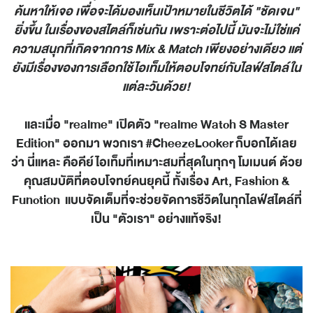
ค้นหาให้เจอ เพื่อจะได้มองเห็นเป้าหมายในชีวิตได้ "ชัดเจน"
ยิ่งขึ้น ในเรื่องของสไตล์ก็เช่นกัน เพราะต่อไปนี้ มันจะไม่ใช่แค่
ความสนุกที่เกิดจากการ Mix & Match
เพียง
อย่างเดียว แต่
ยังมีเรื่องของการเลือกใช้ไอเท็มให้ตอบโจทย์กับไลฟ์สไตล์ใน
แต่ละวันด้วย
!
และเมื่อ "
realme"
เปิดตัว "realme Watch S Master
Edition"
ออกมา พวกเรา
#CheezeLooker
ก็บอกได้เลย
ว่า นี่แหละ คือคีย์ไอเท็มที่เหมาะสมที่สุดในทุกๆ โมเมนต์ ด้วย
คุณสมบัติที่ตอบโจทย์คนยุคนี้ ทั้งเรื่อง
Art, Fashion &
Function
แบบจัดเต็มที่จะช่วยจัดการชีวิตในทุกไลฟ์สไตล์ที่
เป็น "ตัวเรา" อย่างแท้จริง!