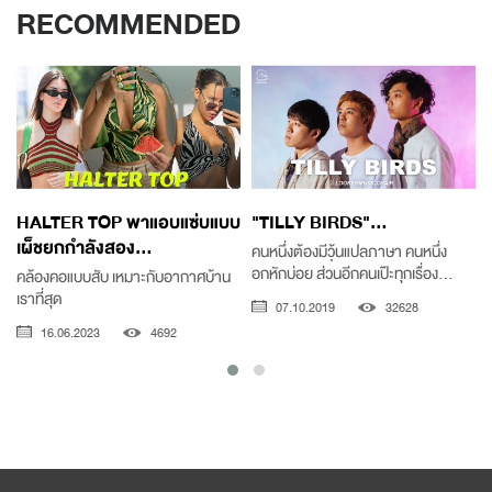
RECOMMENDED
HALTER TOP พาแอบแซ่บแบบ
"TILLY BIRDS"...
เผ็ชยกกำลังสอง...
คนหนึ่งต้องมีวุ้นแปลภาษา คนหนึ่ง
อกหักบ่อย ส่วนอีกคนเป๊ะทุกเรื่อง...
คล้องคอแบบสับ เหมาะกับอากาศบ้าน
เราที่สุด
ท
07.10.2019
32628
16.06.2023
4692