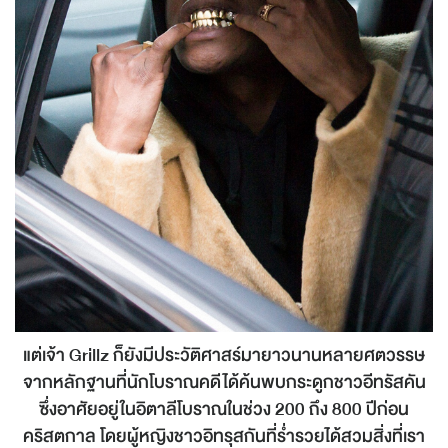
แต่เจ้า Grillz ก็ยังมีประวัติศาสร์มายาวนานหลายศตวรรษ
จากหลักฐานที่นักโบราณคดีได้ค้นพบกระดูกชาวอีทรัสคัน
ซึ่งอาศัยอยู่ในอิตาลีโบราณในช่วง 200 ถึง 800 ปีก่อน
คริสตกาล โดยผู้หญิงชาวอิทรุสกันที่ร่ำรวยได้สวมสิ่งที่เรา