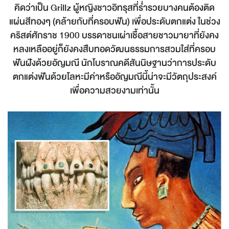
คิดว่าเป็น Grillz ผู้หญิงชาวอิทรุสที่ร่ำรวยบางคนต้องติด
แผ่นสีทองๆ (คล้ายกับที่ครอบฟัน) เพื่อประดับตกแต่ง ในช่วง
คริสต์ศักราช 1900 บรรดาชนเผ่าเชื้อสายชาวมายาที่ยังคง
หลงเหลืออยู่ก็ยังคงสืบทอดวัฒนธรรมการสวมใส่ที่ครอบ
ฟันฝังด้วยอัญมณี นักโบราณคดีสันนิษฐานว่าการประดับ
ตกแต่งฟันด้วยโลหะมีค่าหรืออัญมณีนี้น่าจะมีวัตถุประสงค์
เพื่อความสวยงามเท่านั้น