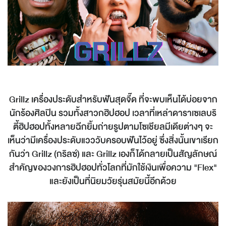
Grillz เครื่องประดับสำหรับฟันสุดจี๊ด ที่จะพบเห็นได้บ่อยจาก
นักร้องศิลปิน รวมทั้งสาวกฮิปฮอป เวลาที่เหล่าดาราเซเลบริ
ตี้ฮิปฮอปทั้งหลายฉีกยิ้มถ่ายรูปตามโซเชียลมีเดียต่างๆ จะ
เห็นว่ามีเครื่องประดับแวววับครอบฟันไว้อยู่ ซึ่งสิ่งนั้นเขาเรียก
กันว่า Grillz (กริลซ์) และ Grillz เองก็ได้กลายเป็นสัญลักษณ์
สำคัญของวงการฮิปฮอปทั่วโลกที่มักใช้เงินเพื่อความ "Flex"
และยังเป็นที่นิยมวัยรุ่นสมัยนี้อีกด้วย