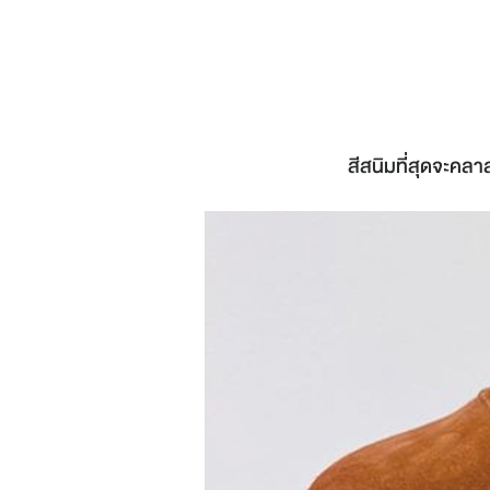
สีสนิมที่สุดจะคลา