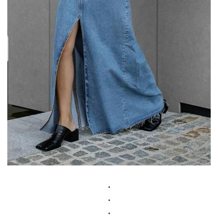
.
.
.