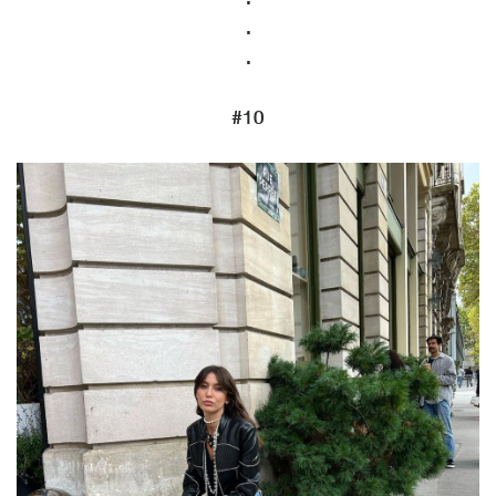
.
.
#10