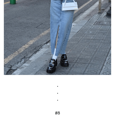
.
.
.
#8