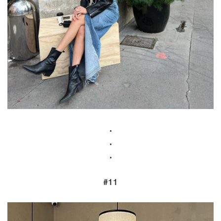
.
.
.
#11