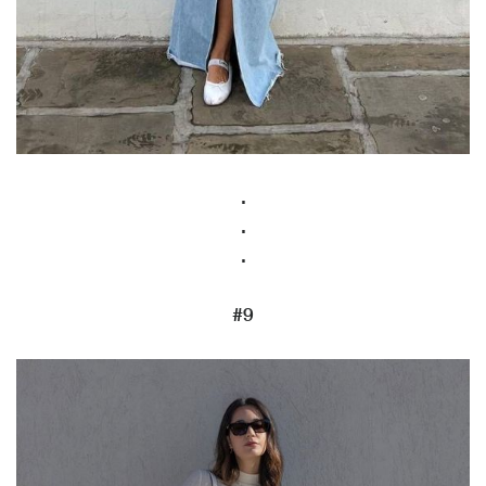
.
.
.
#9