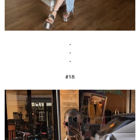
.
.
.
#18