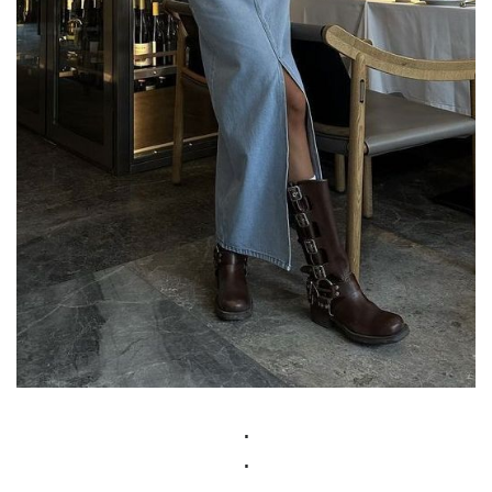
.
.
.