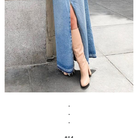
.
.
.