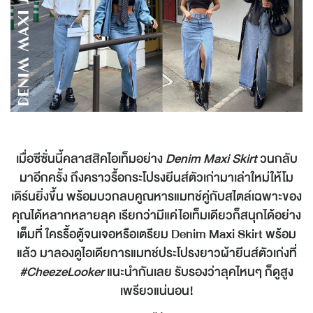
เมื่อซีซั่นนี้คลาสสิคไอเท็มอย่าง
Denim Maxi Skirt
วนกลับ
มาอีกครั้ง ถึงคราวรื้อกระโปรงยีนส์ตัวเก่ามาเล่าใหม่ให้โม
เดิร์นยิ่งขึ้น พร้อมบวกลบคูณหารแมทช์คู่กับสไตล์เฉพาะของ
คุณได้หลากหลายลุค เรียกว่ามีแค่ไอเท็มเดียวก็สนุกได้อย่าง
เต็มที่ ใครรื้อตู้จนเจอหรือเตรียม Denim Maxi Skirt พร้อม
แล้ว มาลองดูไอเดียการแมทช์ประโปรงยาวผ้ายีนส์ตัวเก่งที่
#CheezeLooker
แนะนำกันเลย รับรองว่าลุคไหนๆ ก็ดูสูง
เพรียวแน่นอน!