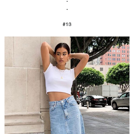
.
.
#13