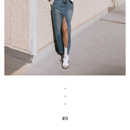
.
.
.
#3