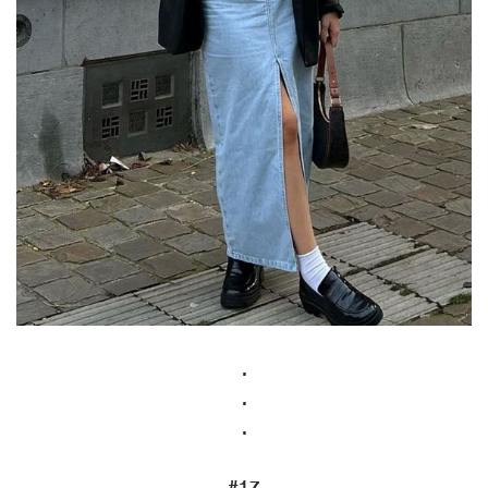
.
.
.
#17