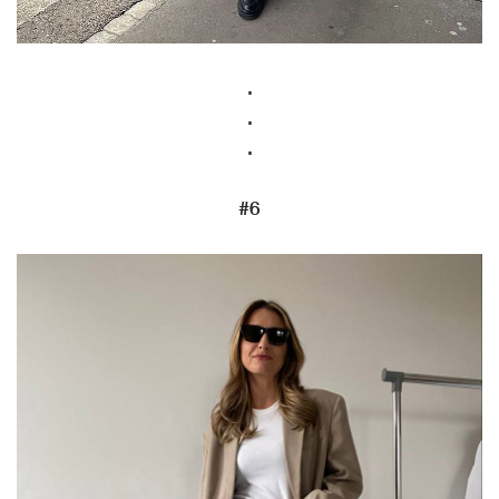
.
.
.
#6