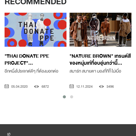
RECOMMENDED
"THAI DONATE PPE
"NATURE BROWN" เทรนด์สี
PROJECT"...
ของหนุ่มเท่ที่อบอุ่นกว่านี้...
อีกหนึ่งโปรเจกต์ดีๆ ที่ต้องบอกต่อ
สมาร์ท สบายตา มองกี่ทีก็ไม่เบื่อ
05.04.2020
6872
12.11.2024
3496