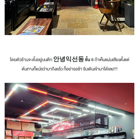
โดยตัวร้านจะตั้งอยู่บนตึก
안녕익선동
ชั้น
5
ถ้าเห็นแผ่นเสียงตั้งแต่
ต้นทางก็แปลว่ามาถึงแล้ว ก็อย่ารอช้า รีบเดินเข้ามาได้เลย
!!!