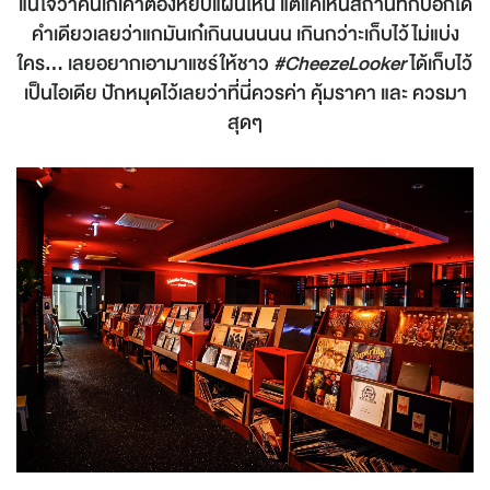
แน่ใจว่าคนเก๋เค้าต้องหยิบแผ่นไหน แต่แค่เห็นสถานที่ก็บอกได้
คำเดียวเลยว่าแกมันเก๋เกินนนนนน เกินกว่าะเก็บไว้ไม่แบ่ง
ใคร
...
เลยอยากเอามาแชร์ให้ชาว
#CheezeLooker
ได้เก็บไว้
เป็นไอเดีย ปักหมุดไว้เลยว่าที่นี่ควรค่า คุ้มราคา และ ควรมา
สุดๆ