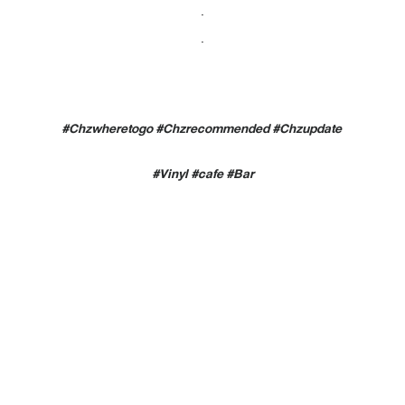
.
.
#Chzwheretogo #Chzrecommended #Chzupdate
#Vinyl #cafe #Bar