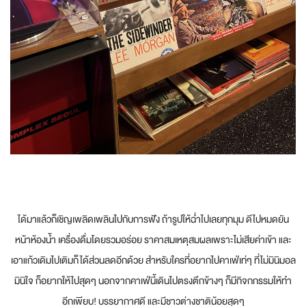
ได้มาแล้วก็เชิญเพลิดเพลินไปกับการฟัง ถ้ารูปให้ฉ่ำไปเลยทุกมุม ดีไปหมดยัน
หน้าห้องน้ำ เครื่องดื่มโดยรวมอร่อย ราคาสมเหตุสมผลเพราะไม่เสียค่าเข้า และ
เอาแก้วเดิมไปเติมก็ได้ส่วนลดอีกด้วย สำหรับใครที่อยากไปคาเฟ่เท่ๆ ที่ไม่มินิมอล
มินิใจ ก็อยากให้ไปสุดๆ นอกจากคาเฟ่นี้เดินไปตรงตึกข้างๆ ก็มีกิจกกรรมให้ทำ
อีกเพียบ
!
บรรยากาศดี และมีชาวต่างชาติน้อยสุดๆ