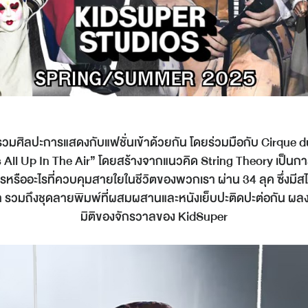
้รวมศิลปะการแสดงกับแฟชั่นเข้าด้วยกัน โดยร่วมมือกับ Cirque
t’s All Up In The Air” โดยสร้างจากแนวคิด String Theory เป็นการ
ใครหรืออะไรที่ควบคุมสายใยในชีวิตของพวกเรา ผ่าน 34 ลุค ซึ่งมีสไต
ตชีวา รวมถึงชุดลายพิมพ์ที่ผสมผสานและหนังเย็บปะติดปะต่อกัน ผลง
มิติของจักรวาลของ KidSuper