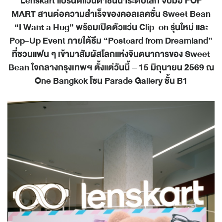
Lenskart
แบรนด์แว่นตาชั้นนำระดับโลก จับมือ
POP
MART
สานต่อความสำเร็จของคอลเลคชั่น
Sweet Bean
“I Want a Hug”
พร้อมเปิดตัวแว่น
Clip-on
รุ่นใหม่ และ
Pop-Up Event
ภายใต้ธีม
“Postcard from Dreamland”
ที่ชวนแฟน ๆ เข้ามาสัมผัสโลกแห่งจินตนาการของ
Sweet
Bean
ใจกลางกรุงเทพฯ ตั้งแต่วันนี้
– 15
มิถุนายน
2569
ณ
One Bangkok
โซน
Parade Gallery
ชั้น
B1