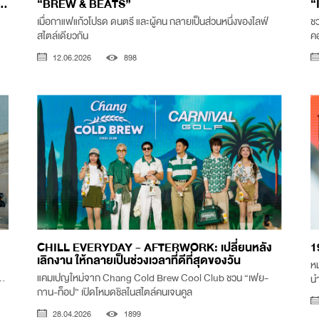
..
“BREW & BEATS”
“
เมื่อกาแฟแก้วโปรด ดนตรี และผู้คน กลายเป็นส่วนหนึ่งของไลฟ์
ช
สไตล์เดียวกัน
ค
12.06.2026
898
CHILL EVERYDAY - AFTERWORK: เปลี่ยนหลัง
1
เลิกงาน ให้กลายเป็นช่วงเวลาที่ดีที่สุดของวัน
หม
..
แคมเปญใหม่จาก Chang Cold Brew Cool Club ชวน “เฟย-
นำ
กาน-ท็อป” เปิดโหมดชิลในสไตล์คนเจนคูล
28.04.2026
1899