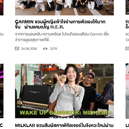
GARMIN ชวนผู้หญิงเข้าใจร่างกายตัวเองให้มาก
R
ขึ้น ผ่านแคมเปญ H.E.R.
ร
ยาม
จากการนอนหลับ ความเครียด ไปจนถึงรอบเดือน Garmin เชื่อ
ชว
ว่าการดูแลสุขภาพที่ดี...
U
24.06.2026
2276
SC
MILKLAB ชวนสัมผัสคาเฟ่คัลเจอร์ในจังหวะใหม่ผ่าน
L