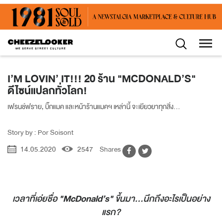
I’M LOVIN’ IT!!! 20 ร้าน "MCDONALD’S"
ดีไซน์แปลกทั่วโลก!
เฟรนช์ฟราย, บิ๊กแมค และหน้าร้านแมคฯ เหล่านี้ จะเยียวยาทุกสิ่ง...
Story by : Por Soisont
14.05.2020
2547
Shares
เวลาที่เอ่ยชื่อ
"McDonald’s"
ขึ้นมา...นึกถึงอะไรเป็นอย่าง
แรก?