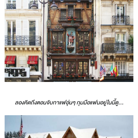
ลองคิดถึงตอนจิบกาแฟอุ่นๆ กุมมือแฟนอยู่ในนี้ดู...