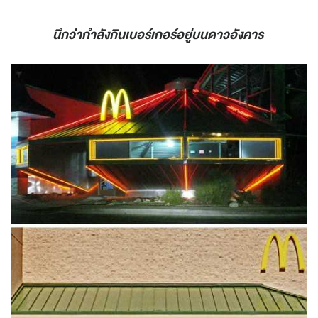
นึกว่ากำลังกินเบอร์เกอร์อยู่บนดาวอังคาร