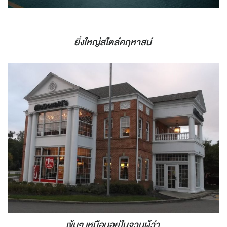
ยิ่งใหญ่สไตล์คฤหาสน์
เข้มๆ เหมือนอยู่ในจวนผู้ว่า