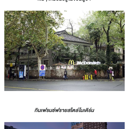
กินเฟรนช์ฟรายสไตล์โมเดิร์น