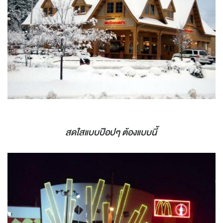
สดใสแบบป๊อปๆ ต้องแบบนี้