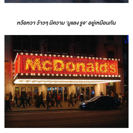
หวือหวา ว้าวๆ มีความ 'มูแลง รูจ' อยู่เหมือนกัน