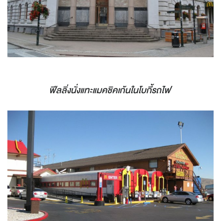
ฟีลลิ่งนั่งแทะแมคชิคเก้นในโบกี้รถไฟ