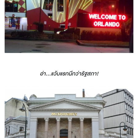
อ่า...แว้บแรกนึกว่ารัฐสภา!