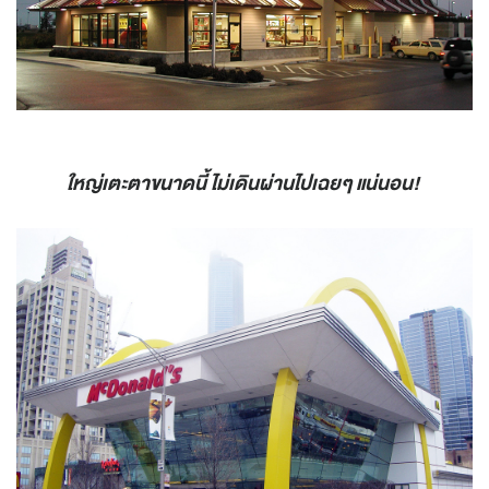
ใหญ่เตะตาขนาดนี้ ไม่เดินผ่านไปเฉยๆ แน่นอน!