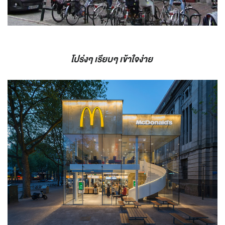
โปร่งๆ เรียบๆ เข้าใจง่าย