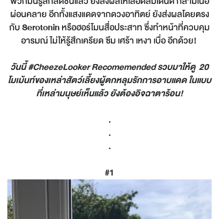
พวกมันรู้สึกสดชื่นแล้ว ยังส่งผลให้เลือดลมเดินดี กล้ามเนื้อ
ผ่อนคลาย อีกทั้งแสงแดดจากดวงอาทิตย์ ยังส่งผลโดยตรง
กับ
Serotonin
หรือฮอร์โมนสื่อประสาท ซึ่งทำหน้าที่ควบคุม
อารมณ์ ไม่ให้รู้สึกเครียด ซึม เศร้า เหงา เบื่อ อีกด้วย!
วันนี้ #CheezeLooker Recomemended รวบมาให้ดู 20
โมเม้นท์ของเหล่าสัตว์เลี้ยงผู้ตกหลุมรักการอาบแดด ในแบบ
ที่เหล่ามนุษย์เห็นแล้ว ยังต้องอิจฉาตาร้อน!
.
.
.
#1