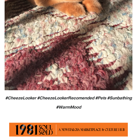
#CheezeLooker #CheezeLookerRecomended #Pets #Sunbathing
#WarmMood