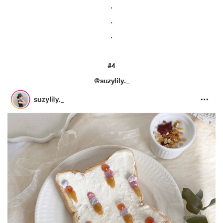
.
.
.
#4
@suzylily._