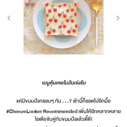
เมนูคุ้นเคยในวันเร่งรีบ
แค่มีขนมปังกรอบๆ กับ . . .? เช้านี้ก็รอดไปอีกมื้อ
#CheezeLooker Recommended
เพิ่มให้อีกหลากหลาย
ไอเดียจับคู่กับขนมปังแล้วดี๊ดี!