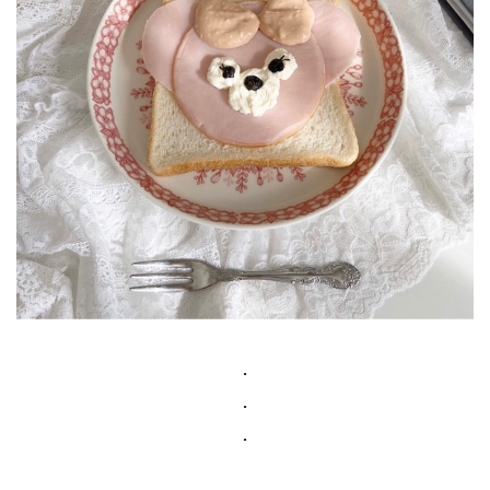
.
.
.