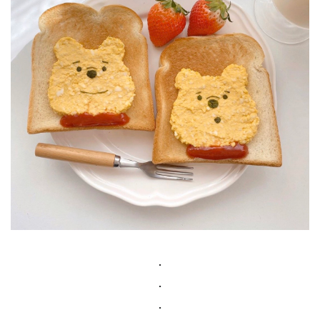
.
.
.