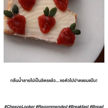
กลืนน้ำลายไปเป็นลิตรแล้ว...ขอตัวไปปาดแยมแป๊บ!
#CheezeLooker #Recommended #Breakfast #Bread