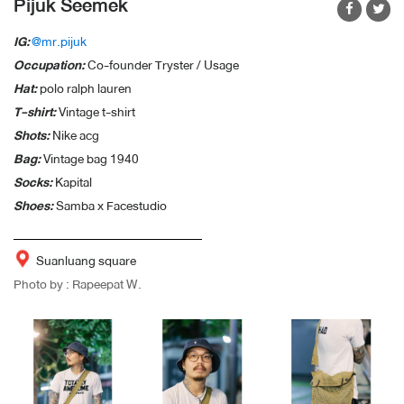
Pijuk Seemek
IG:
@mr.pijuk
Occupation:
Co-founder Tryster / Usage
Hat:
polo ralph lauren
T-shirt:
Vintage t-shirt
Shots:
Nike acg
Bag:
Vintage bag 1940
Socks:
Kapital
Shoes:
Samba x Facestudio
Suanluang square
Photo by : Rapeepat W.