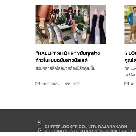
“BALLET SHOES” ขยับทุกย่าง
5 LOO
ก้าวในแบบฉบับสาวบัลเลต์
คุณโด
สวยคลาสสิคใส่สบายต้องมีสักคู่ละมั้ย
กด Lov
to Cart
15.10.2023
2977
01.
CONTACT US
CHEEZELOOKER CO., LTD. RAJANAKARN
BUILDING 15 5TH FLOOR ZONE B PRADIPAT 17
PRADIPAT ROAD, PHAYA THAI, BANGKOK 1040