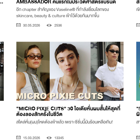
..
AMBASSADOR คนแรกในประวัติศาสตร์แบรนด์
ส
อีก chapter สำคัญของ Vaseline® ที่กำลังเชื่อมโลกของ
เข
skincare, beauty & culture เข้าไว้ด้วยกันมากขึ้น
30.05.2026
2536
“MICRO PIXIE CUTS” 30 ไอเดียหั่นผมสั้นให้สุดที่
"
ต้องลองสักครั้งในชีวิต
ผ
สไตล์หั่น(ผม)โหดต้องเข้าแล้ว เพราะซีซั่นนี้มันร้อนเหลือเกิน!
สา
15.03.2026
13345