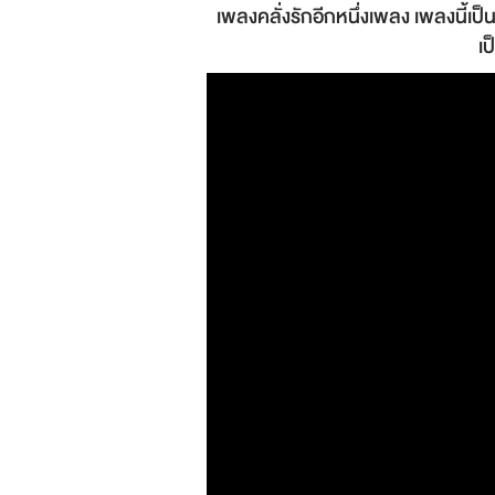
เพลงคลั่งรักอีกหนึ่งเพลง เพลงนี้เป
เป