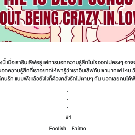
างนี้ เมื่อเราอินเลิฟอยู่แต่การบอกความรู้สึกในใจออกไปตรงๆ 
บอกความรู้สึกที่เราอยากให้เขารู้ว่าเราอินเลิฟกับเขามากแค่ไหน วั
ห้คนรัก แบบฟังแล้วยังไงก็ต้องคลั่งรักไปตามๆ กัน บอกเลยคนได้
.
.
.
#1
Foolish - Faime