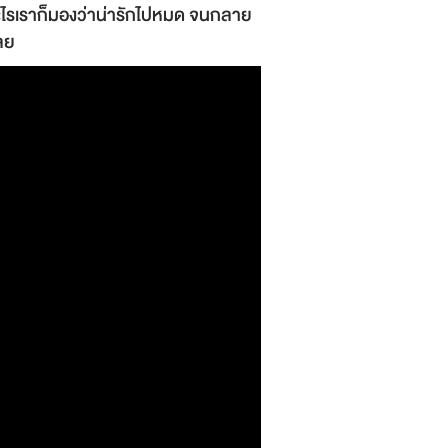
ทำอะไรเราก็มองว่าน่ารักไปหมด จนกลาย
เลย