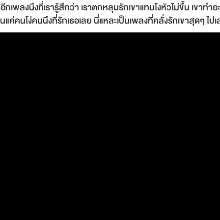
็นอีกเพลงนึงที่เรารู้สึกว่า เราตกหลุมรักเขาแทบโงหัวไม่ขึ้น เขา
็นแค่คนโง่คนนึงที่รักเธอเลย นี่แหละเป็นเพลงที่คลั่งรักเขาสุดๆ ไป