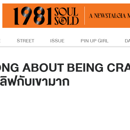
E
STREET
ISSUE
PIN UP GIRL
D
ONG ABOUT BEING CRAZ
นเลิฟกับเขามาก