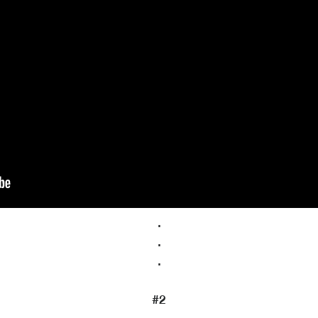
.
.
.
#2