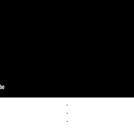
.
.
.