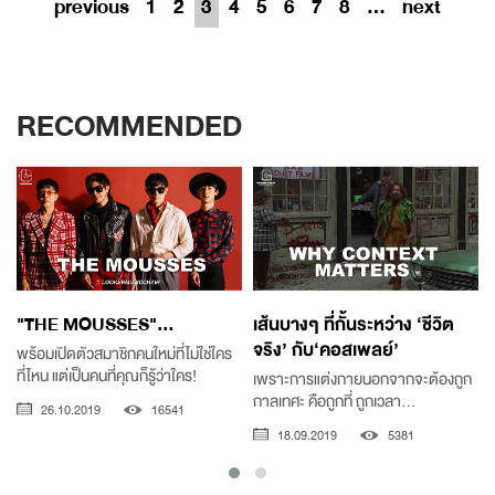
previous
1
2
3
4
5
6
7
8
...
next
RECOMMENDED
"THE MOUSSES"...
เส้นบางๆ ที่กั้นระหว่าง ‘ชีวิต
จริง’ กับ‘คอสเพลย์’
พร้อมเปิดตัวสมาชิกคนใหม่ที่ไม่ใช่ใคร
ที่ไหน แต่เป็นคนที่คุณก็รู้ว่าใคร!
เพราะการแต่งกายนอกจากจะต้องถูก
กาลเทศะ คือถูกที่ ถูกเวลา...
26.10.2019
16541
18.09.2019
5381