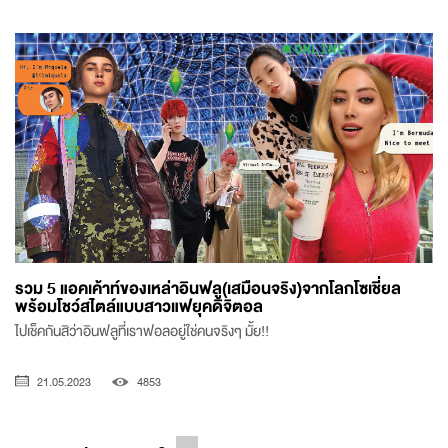
รวม 5 แอคเค้าท์ของเหล่าอินฟลู(เสมือนจริง)จากโลกโซเชี่ยล
พร้อมโชว์สไตล์แบบสาวแฟยุคดิจิตอล
ไปเช็คกันสิว่าอินฟลูที่เราฟอลอยู่ใช่คนจริงๆ มั้ย!!
21.05.2023
4853