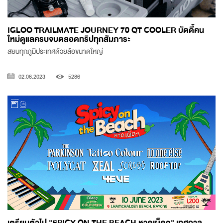
IGLOO TRAILMATE JOURNEY 70 QT COOLER บัดดี้คน
ใหม่ดูแลครบจบตลอดทริปทุกสัมภาระ
สยบทุกภูมิประเทศด้วยล้อขนาดใหญ่
02.06.2023
5286
เตรียมตัวไป "SPICY ON THE BEACH หาดเผ็ดๆ" เทศกาล