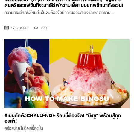
ดนตรีและแฟชั่นที่จะมาเสิร์ฟความเผ็ดแบบยกพริกมาทั้งสวน!
ความทรงจำครั้งใหม่ที่แซ่บจนต้องจือปากทั้งออนสเตจและหาดทราย...
17.05.2023
7203
#เมนูกักตัวCHALLENGE ร้อนนี้ต้องจัด! "บิงซู" พร้อมสู้ทุก
องศา!
อร่อยง่าย ไม่ง้อเครื่องปั่น